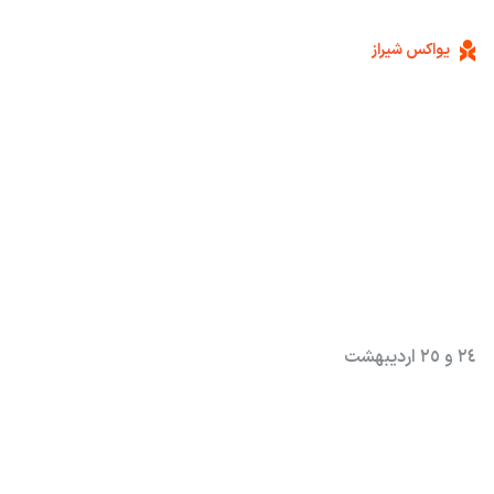
یواکس شیراز
هشتمین کنفرانس
تجربه کاربر شیراز
٢٤ و ٢٥ ارديبهشت