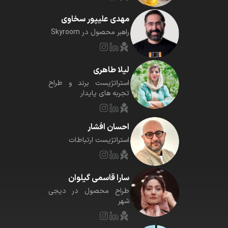
مهدی علیپور سخاوی
راهبر محصول در Skyroom
ليلا طاهرى
استراتژيست برند و طراح
تجربه هاى پايدار
احسان افشار
استراتژیست ارتباطات
سارا قاسمی گیلوان
طراح محصول در دیجی
شهر